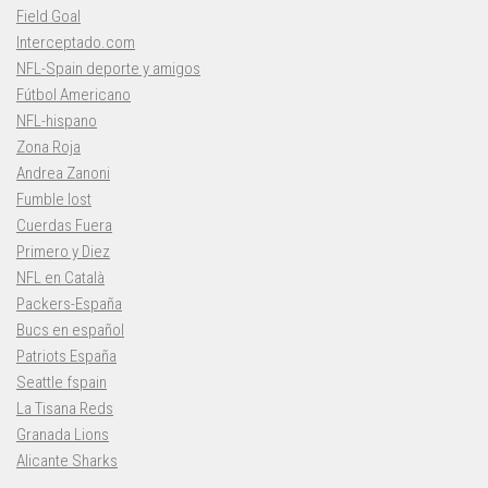
Field Goal
Interceptado.com
NFL-Spain deporte y amigos
Fútbol Americano
NFL-hispano
Zona Roja
Andrea Zanoni
Fumble lost
Cuerdas Fuera
Primero y Diez
NFL en Català
Packers-España
Bucs en español
Patriots España
Seattle fspain
La Tisana Reds
Granada Lions
Alicante Sharks