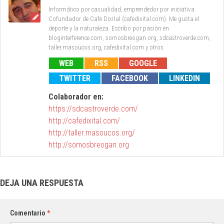
Informático por casualidad, emprendedor por iniciativa.
Cofundador de Cafe Dixital (cafedixital.com). Me gusta el
deporte y la naturaleza. Escribo por pasión en
bloginterference.com, somosbreogan.org, sdcastroverde.com,
taller.masoucos.org, cafedixital.com y otros
WEB
RSS
GOOGLE
TWITTER
FACEBOOK
LINKEDIN
Colaborador en:
https://sdcastroverde.com/
http://cafedixital.com/
http://taller.masoucos.org/
http://somosbreogan.org
DEJA UNA RESPUESTA
Comentario
*