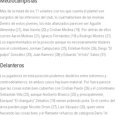
Mediocampistas
Más de la mitad de los 11 volantes con los que cuenta el plantel son
surgidos de las inferiores del club, lo cual habla bien de las mismas.
Dentro de estos jóvenes, los más afianzados parecen ser Agustín
Almendra (21), Alan Varela (20) y Cristian Medina (19). Por detrás de ellos
corren Aaron Molinas (21), Ignacio Fernández (19) y Rodrigo Montes (21).
Los experimentados en la posición aunque no necesariamente titulares
son el colombiano Jorman Campuzano (25), Esteban Rolón (26), Diego “El
pulpo” González (33), Juan Ramirez (28) y Eduardo “el toto” Salvio (31).
Delanteros
Los jugadores en esta posición podemos dividirlos entre extremos y
centrodelanteros; en ambos casos hay buen material. Por fuera parece
que las cosas están bien cubiertas con Cristian Pavón (26) y el colombiano
Sebastián Villa (25), aunque Norberto Briasco (25) y, principalmente,
Exequiel “El changuito” Zeballos (19) vienen pidiendo pista. En el centro del
área pueden jugar Nicolás Orsini (27), Luis Vázquez (20), quien viene
haciendo las cosas bien, y el flamante refuerzo de categoría Darío “el