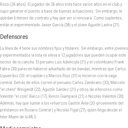
Rossi (26 años). El jugador de 26 años está hace varios años en el club y
supo ganarse el puesto a base de buenas actuaciones. Sin embargo, le
quedan 6 meses de contrato y hay que ver si renovará. Como suplentes,
están el experimentado Javier García (34) y el jóven Agustín Lastra (21).
Defensores
La línea de 4 tiene sus nombres fijos y titulares. Sin embargo, entre jóvenes
y experimentados la lista se eleva a 12 jugadores que pueden ocupar este
sector de la cancha. El peruano Luis Advincula (31) y el colombiano Frank
Fabra (30) parecen haberse adueñado de las bandas, mientras que Carlos
Izquierdoz (33 -el capitán-) y Marcos Rojo (31) lo hicieron con la saga
central. Detrás de ellos corren el peruano Carlos Zambrano (32), Marcelo
“el chelo” Weigandt (22), Agustín Sández (21) y otros de inferiores como
Valentín “el colo” Barco (17), Renzo Giampaoli (21) o Nicolás Valentini (20).
Además, hay que sumar a los refuerzos Gastón Ávila (20 -proveniente del
préstamos en Rosario Central-) y Nicolás Figal (27), quien llega desde el
Inter Miami de la MLS.