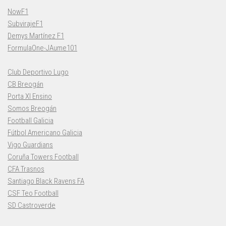
NowF1
SubvirajeF1
Demys Martínez F1
FormulaOne-JAume101
Club Deportivo Lugo
CB Breogán
Porta XI Ensino
Somos Breogán
Football Galicia
Fútbol Americano Galicia
Vigo Guardians
Coruña Towers Football
CFA Trasnos
Santiago Black Ravens FA
CSF Teo Football
SD Castroverde