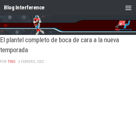
Blog Interference
Saltar al contenido
El plantel completo de boca de cara a la nueva
temporada
POR
TINO
· 3 FEBRERO, 2022