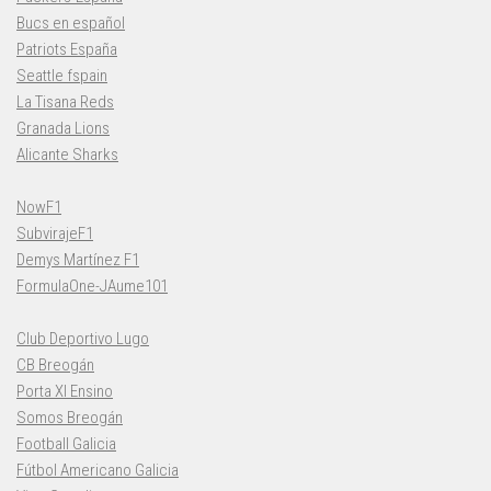
Bucs en español
Patriots España
Seattle fspain
La Tisana Reds
Granada Lions
Alicante Sharks
NowF1
SubvirajeF1
Demys Martínez F1
FormulaOne-JAume101
Club Deportivo Lugo
CB Breogán
Porta XI Ensino
Somos Breogán
Football Galicia
Fútbol Americano Galicia