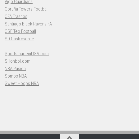
Vigo Guardians
Coruña Towers Football
CFA Trasnos
Santiago Black Ravens FA
CSF Teo Football
SD Castroverde
SportsmadeinUSA.com
Sillonbol.com
NBA Pasión
Somos NBA
Sweet Hoops NBA