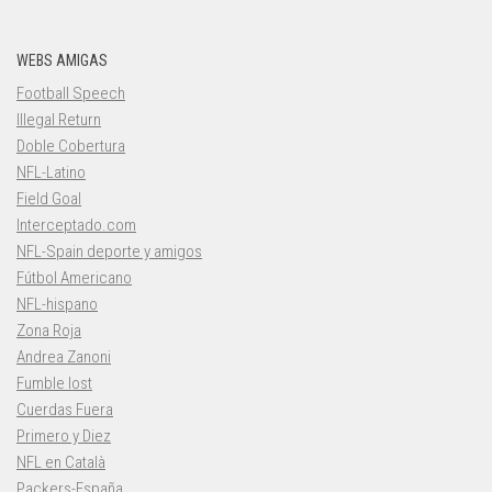
WEBS AMIGAS
Football Speech
Illegal Return
Doble Cobertura
NFL-Latino
Field Goal
Interceptado.com
NFL-Spain deporte y amigos
Fútbol Americano
NFL-hispano
Zona Roja
Andrea Zanoni
Fumble lost
Cuerdas Fuera
Primero y Diez
NFL en Català
Packers-España