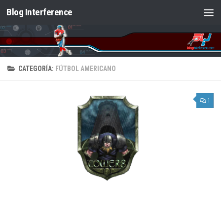
Blog Interference
Saltar al contenido
CATEGORÍA:
FÚTBOL AMERICANO
1