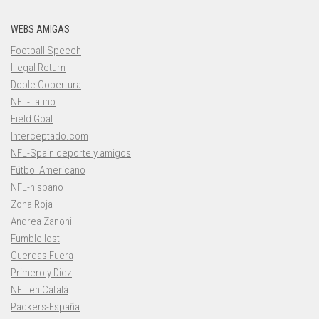
WEBS AMIGAS
Football Speech
Illegal Return
Doble Cobertura
NFL-Latino
Field Goal
Interceptado.com
NFL-Spain deporte y amigos
Fútbol Americano
NFL-hispano
Zona Roja
Andrea Zanoni
Fumble lost
Cuerdas Fuera
Primero y Diez
NFL en Català
Packers-España