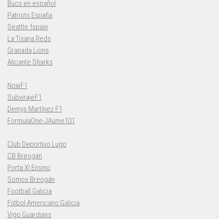
Bucs en español
Patriots España
Seattle fspain
La Tisana Reds
Granada Lions
Alicante Sharks
NowF1
SubvirajeF1
Demys Martínez F1
FormulaOne-JAume101
Club Deportivo Lugo
CB Breogán
Porta XI Ensino
Somos Breogán
Football Galicia
Fútbol Americano Galicia
Vigo Guardians