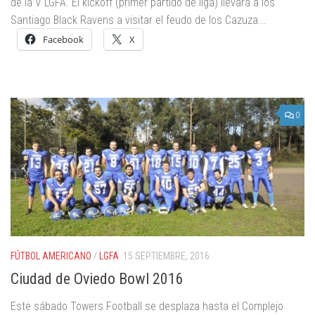
de la V LGFA. El kickoff (primer partido de liga) llevará a los
Santiago Black Ravens a visitar el feudo de los Cazuza...
Facebook
X
0
FÚTBOL AMERICANO
/
LGFA
15 SEPTIEMBRE, 2016
Ciudad de Oviedo Bowl 2016
Este sábado Towers Football se desplaza hasta el Complejo