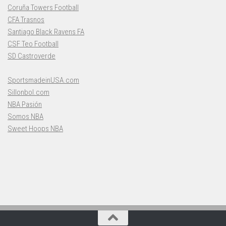
Coruña Towers Football
CFA Trasnos
Santiago Black Ravens FA
CSF Teo Football
SD Castroverde
SportsmadeinUSA.com
Sillonbol.com
NBA Pasión
Somos NBA
Sweet Hoops NBA