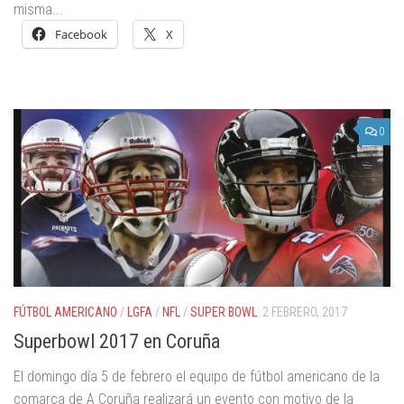
misma...
Facebook
X
0
FÚTBOL AMERICANO
/
LGFA
/
NFL
/
SUPER BOWL
2 FEBRERO, 2017
Superbowl 2017 en Coruña
El domingo día 5 de febrero el equipo de fútbol americano de la
comarca de A Coruña realizará un evento con motivo de la