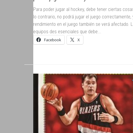
Para poder jugar al hockey, debe tener ciertas cosa
lo contrario, no podrá jugar el juego correctamente, 
rendimiento en el juego también se verá afectado. 
equipos des esenciales que debe...
Facebook
X