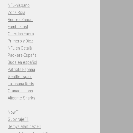
NFL-hispano
Zona Roja
Andrea Zanoni
Fumble lost
Cuerdas Fuera
Primero y Diez
NFL en Català
Packers-España
Bucs en español
Patriots España
Seattle fspain
La Tisana Reds
Granada Lions
Alicante Sharks
NowF1
SubvirajeF1
Demys Martínez F1