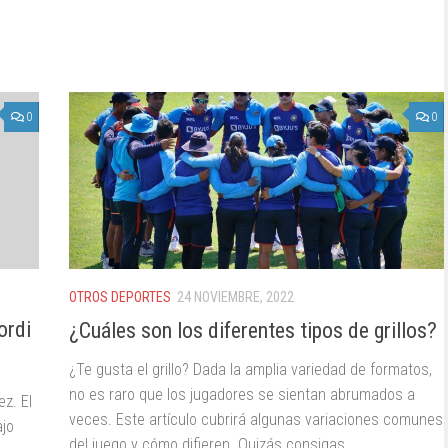
0
0
OTROS DEPORTES
24 NOVIEMBRE, 2022
ordi
¿Cuáles son los diferentes tipos de grillos?
¿Te gusta el grillo? Dada la amplia variedad de formatos,
no es raro que los jugadores se sientan abrumados a
z. El
veces. Este artículo cubrirá algunas variaciones comunes
ajo
del juego y cómo difieren. Quizás consigas,...