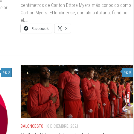
es
centímetros de Carlton Ettore Myers más conocido como
ejor
Carlton Myers. El londinense, con alma italiana, fichó por
el,...
Facebook
X
0
0
BALONCESTO
10 DICIEMBRE, 2021