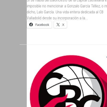
Si se habla del baloncesto de la capital castellana 
imposible no mencionar a Gonzalo García Téllez, o m
dicho, Lalo García. Una vida entera dedicada al CB
Valladolid desde su incorporación a la...
Facebook
X