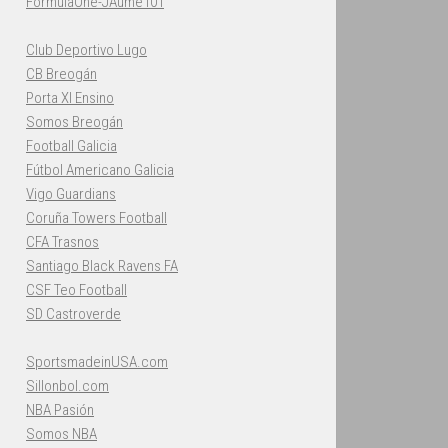
FormulaOne-JAume101
Club Deportivo Lugo
CB Breogán
Porta XI Ensino
Somos Breogán
Football Galicia
Fútbol Americano Galicia
Vigo Guardians
Coruña Towers Football
CFA Trasnos
Santiago Black Ravens FA
CSF Teo Football
SD Castroverde
SportsmadeinUSA.com
Sillonbol.com
NBA Pasión
Somos NBA