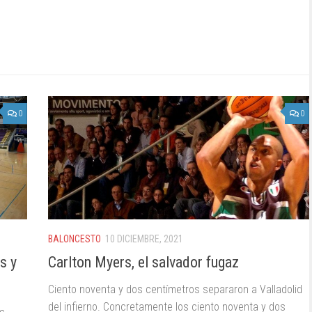
0
0
BALONCESTO
10 DICIEMBRE, 2021
s y
Carlton Myers, el salvador fugaz
Ciento noventa y dos centímetros separaron a Valladolid
del infierno. Concretamente los ciento noventa y dos