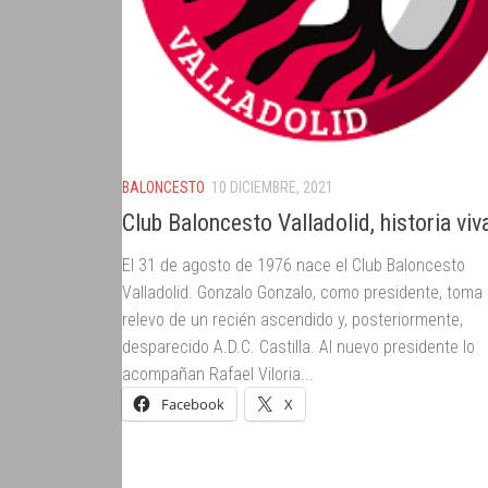
BALONCESTO
10 DICIEMBRE, 2021
Club Baloncesto Valladolid, historia viv
El 31 de agosto de 1976 nace el Club Baloncesto
Valladolid. Gonzalo Gonzalo, como presidente, toma 
relevo de un recién ascendido y, posteriormente,
desparecido A.D.C. Castilla. Al nuevo presidente lo
acompañan Rafael Viloria...
Facebook
X