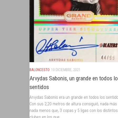
BALONCESTO
10 DICIEMBRE, 2021
Arvydas Sabonis, un grande en todos l
sentidos
Arvydas Sabonis era un grande en todos los sentid
Con sus 2,20 metros de altura consiguió, nada más
nada menos que, 3 copas y 5 ligas con los distintos
clubes en los que...