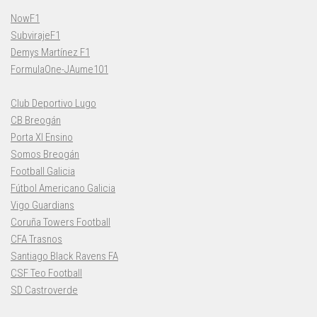
NowF1
SubvirajeF1
Demys Martínez F1
FormulaOne-JAume101
Club Deportivo Lugo
CB Breogán
Porta XI Ensino
Somos Breogán
Football Galicia
Fútbol Americano Galicia
Vigo Guardians
Coruña Towers Football
CFA Trasnos
Santiago Black Ravens FA
CSF Teo Football
SD Castroverde