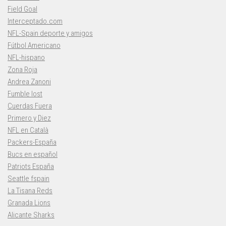
Field Goal
Interceptado.com
NFL-Spain deporte y amigos
Fútbol Americano
NFL-hispano
Zona Roja
Andrea Zanoni
Fumble lost
Cuerdas Fuera
Primero y Diez
NFL en Català
Packers-España
Bucs en español
Patriots España
Seattle fspain
La Tisana Reds
Granada Lions
Alicante Sharks