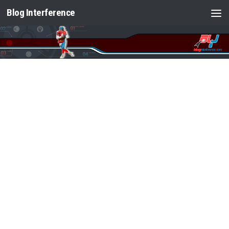
Blog Interference
Saltar al contenido