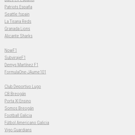
Patriots España
Seattle fspain
La Tisana Reds
Granada Lions
Alicante Sharks
NowF1
SubvirajeF1
Demys Martínez F1
FormulaOne-JAume101
Club Deportivo Lugo
CB Breogán
Porta XI Ensino
Somos Breogán
Football Galicia
Fútbol Americano Galicia
Vigo Guardians