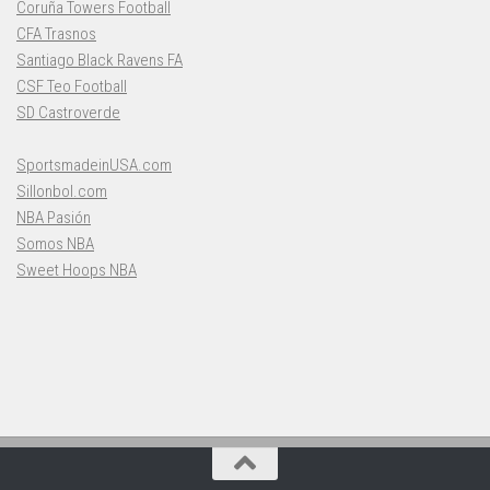
Coruña Towers Football
CFA Trasnos
Santiago Black Ravens FA
CSF Teo Football
SD Castroverde
SportsmadeinUSA.com
Sillonbol.com
NBA Pasión
Somos NBA
Sweet Hoops NBA