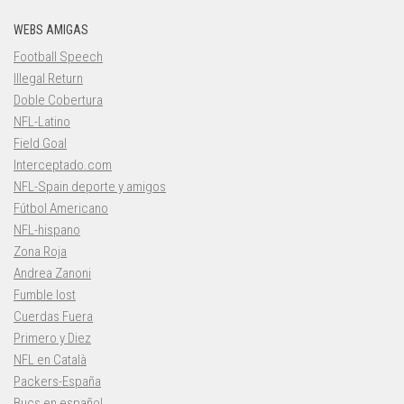
WEBS AMIGAS
Football Speech
Illegal Return
Doble Cobertura
NFL-Latino
Field Goal
Interceptado.com
NFL-Spain deporte y amigos
Fútbol Americano
NFL-hispano
Zona Roja
Andrea Zanoni
Fumble lost
Cuerdas Fuera
Primero y Diez
NFL en Català
Packers-España
Bucs en español