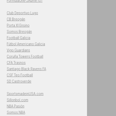
FormulaOne-JAume101
Club Deportivo Lugo
CB Breogán
Porta XI Ensino
Somos Breogán
Football Galicia
Fútbol Americano Galicia
Vigo Guardians
Coruña Towers Football
CFA Trasnos
Santiago Black Ravens FA
CSF Teo Football
SD Castroverde
SportsmadeinUSA.com
Sillonbol.com
NBA Pasión
Somos NBA