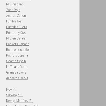
NFL-hispano
Zona Roja
Andrea Zanoni
Fumble lost
Cuerdas Fuera
Primero y Diez
NFL en Català
Packers-España
Bucs en español
Patriots España
Seattle fspain
La Tisana Reds
Granada Lions
Alicante Sharks
NowF1
SubvirajeF1
Demys Martínez F1