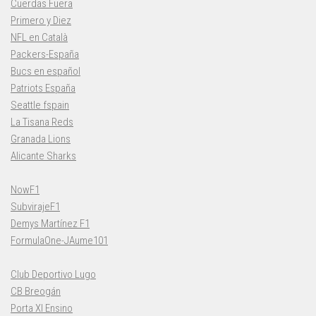
Cuerdas Fuera
Primero y Diez
NFL en Català
Packers-España
Bucs en español
Patriots España
Seattle fspain
La Tisana Reds
Granada Lions
Alicante Sharks
NowF1
SubvirajeF1
Demys Martínez F1
FormulaOne-JAume101
Club Deportivo Lugo
CB Breogán
Porta XI Ensino