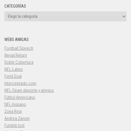
CATEGORÍAS
Categorías
WEBS AMIGAS
Football Speech
Illegal Return
Doble Cobertura
NFL-Latino
Field Goal
Interceptado.com
NFL-Spain deporte y amigos
Fútbol Americano
NFL-hispano
Zona Roja
Andrea Zanoni
Fumble lost