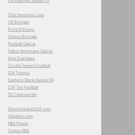
FormulaOne-JAume101
Club Deportivo Lugo
CB Breogán
Porta XI Ensino
Somos Breogán
Football Galicia
Fútbol Americano Galicia
Vigo Guardians
Coruña Towers Football
CFA Trasnos
Santiago Black Ravens FA
CSF Teo Football
SD Castroverde
SportsmadeinUSA.com
Sillonbol.com
NBA Pasión
Somos NBA