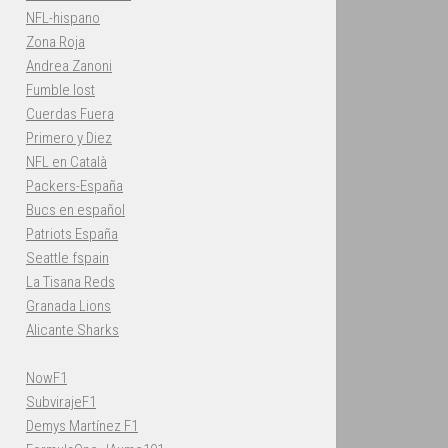
NFL-hispano
Zona Roja
Andrea Zanoni
Fumble lost
Cuerdas Fuera
Primero y Diez
NFL en Català
Packers-España
Bucs en español
Patriots España
Seattle fspain
La Tisana Reds
Granada Lions
Alicante Sharks
NowF1
SubvirajeF1
Demys Martínez F1