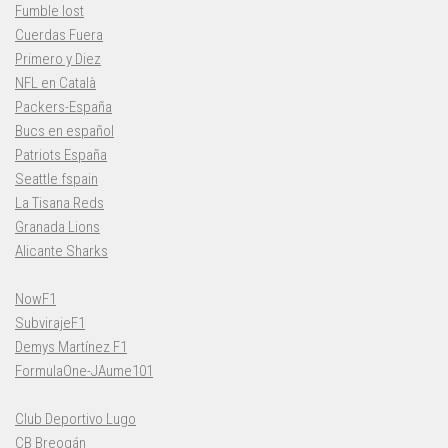
Fumble lost
Cuerdas Fuera
Primero y Diez
NFL en Català
Packers-España
Bucs en español
Patriots España
Seattle fspain
La Tisana Reds
Granada Lions
Alicante Sharks
NowF1
SubvirajeF1
Demys Martínez F1
FormulaOne-JAume101
Club Deportivo Lugo
CB Breogán