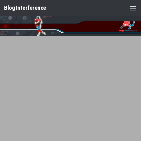
Blog Interference
Saltar al contenido