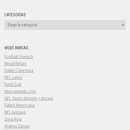
CATEGORÍAS
Categorías
WEBS AMIGAS
Football Speech
Illegal Return
Doble Cobertura
NFL-Latino
Field Goal
Interceptado.com
NFL-Spain deporte y amigos
Fútbol Americano
NFL-hispano
Zona Roja
Andrea Zanoni