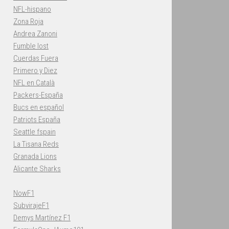
NFL-hispano
Zona Roja
Andrea Zanoni
Fumble lost
Cuerdas Fuera
Primero y Diez
NFL en Català
Packers-España
Bucs en español
Patriots España
Seattle fspain
La Tisana Reds
Granada Lions
Alicante Sharks
NowF1
SubvirajeF1
Demys Martínez F1