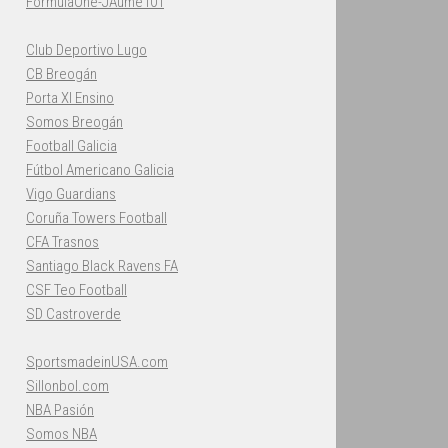
FormulaOne-JAume101
Club Deportivo Lugo
CB Breogán
Porta XI Ensino
Somos Breogán
Football Galicia
Fútbol Americano Galicia
Vigo Guardians
Coruña Towers Football
CFA Trasnos
Santiago Black Ravens FA
CSF Teo Football
SD Castroverde
SportsmadeinUSA.com
Sillonbol.com
NBA Pasión
Somos NBA