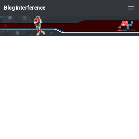
Blog Interference
Saltar al contenido