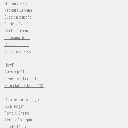
NFL en Català
Packers-España
Bucs en español
Patriots España
Seattle fspain
La Tisana Reds
Granada Lions
Alicante Sharks
NowF1
SubvirajeF1
Demys Martínez F1
FormulaOne-JAume101
Club Deportivo Lugo
CB Breogán
Porta XI Ensino
Somos Breogán
Football Galicia