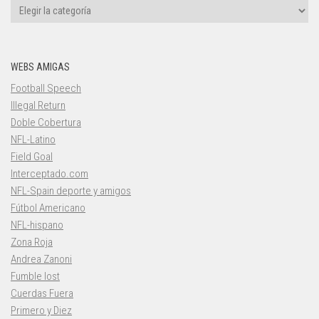
Categorías
WEBS AMIGAS
Football Speech
Illegal Return
Doble Cobertura
NFL-Latino
Field Goal
Interceptado.com
NFL-Spain deporte y amigos
Fútbol Americano
NFL-hispano
Zona Roja
Andrea Zanoni
Fumble lost
Cuerdas Fuera
Primero y Diez