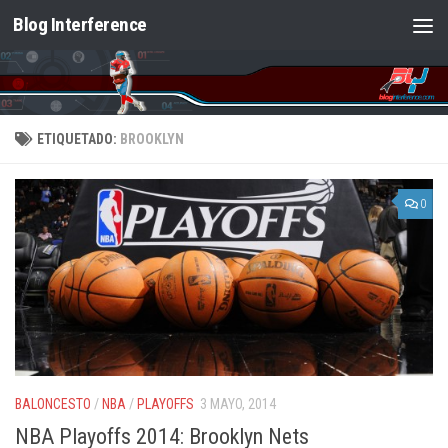
Blog Interference
Saltar al contenido
ETIQUETADO:
BROOKLYN
0
BALONCESTO
/
NBA
/
PLAYOFFS
3 MAYO, 2014
NBA Playoffs 2014: Brooklyn Nets