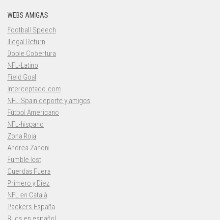
WEBS AMIGAS
Football Speech
Illegal Return
Doble Cobertura
NFL-Latino
Field Goal
Interceptado.com
NFL-Spain deporte y amigos
Fútbol Americano
NFL-hispano
Zona Roja
Andrea Zanoni
Fumble lost
Cuerdas Fuera
Primero y Diez
NFL en Català
Packers-España
Bucs en español