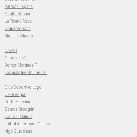
Patriots España
Seattle fspain
La Tisana Reds
Granada Lions
Alicante Sharks
NowF1
SubvirajeF1
Demys Martínez F1
FormulaOne-JAume101
Club Deportivo Lugo
CB Breogán
Porta XI Ensino
Somos Breogán
Football Galicia
Fútbol Americano Galicia
Vigo Guardians