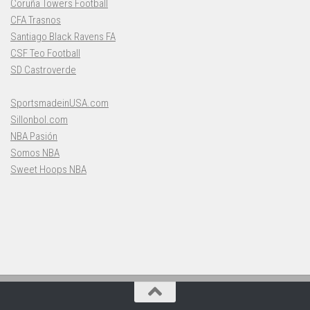
Coruña Towers Football
CFA Trasnos
Santiago Black Ravens FA
CSF Teo Football
SD Castroverde
SportsmadeinUSA.com
Sillonbol.com
NBA Pasión
Somos NBA
Sweet Hoops NBA