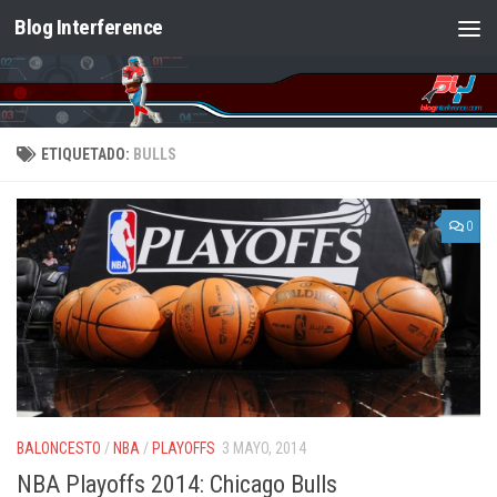
Blog Interference
Saltar al contenido
ETIQUETADO:
BULLS
0
BALONCESTO
/
NBA
/
PLAYOFFS
3 MAYO, 2014
NBA Playoffs 2014: Chicago Bulls