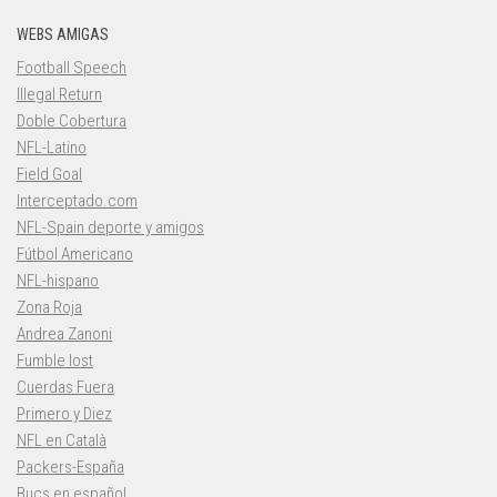
WEBS AMIGAS
Football Speech
Illegal Return
Doble Cobertura
NFL-Latino
Field Goal
Interceptado.com
NFL-Spain deporte y amigos
Fútbol Americano
NFL-hispano
Zona Roja
Andrea Zanoni
Fumble lost
Cuerdas Fuera
Primero y Diez
NFL en Català
Packers-España
Bucs en español