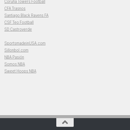
Coruña Towers Football
CFA Trasnos
Santiago Black Ravens FA
CSF Teo Football
SD Castroverde
SportsmadeinUSA.com
Sillonbol.com
NBA Pasión
Somos NBA
Sweet Hoops NBA