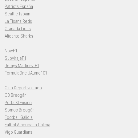
Patriots España
Seattle fspain
La Tisana Reds
Granada Lions
Alicante Sharks
NowF1
SubvirajeF1
Demys Martínez F1
FormulaOne-JAume101
Club Deportivo Lugo
CB Breogán
Porta XI Ensino
Somos Breogán
Football Galicia
Fútbol Americano Galicia
Vigo Guardians