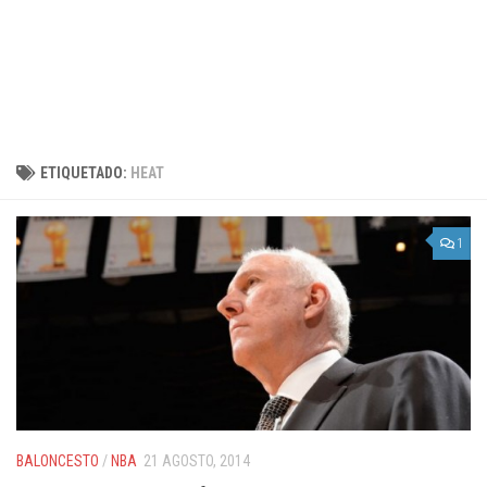
ETIQUETADO:
HEAT
1
BALONCESTO
/
NBA
21 AGOSTO, 2014