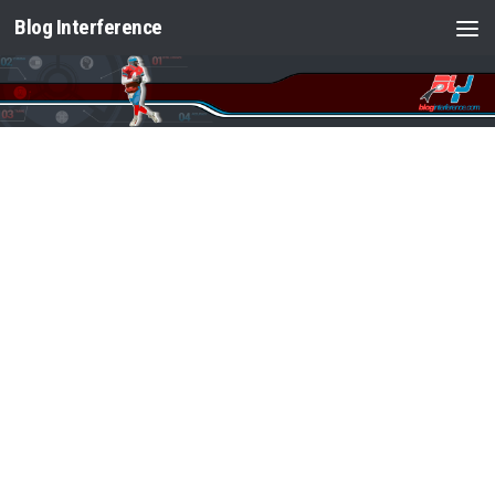
Blog Interference
Saltar al contenido