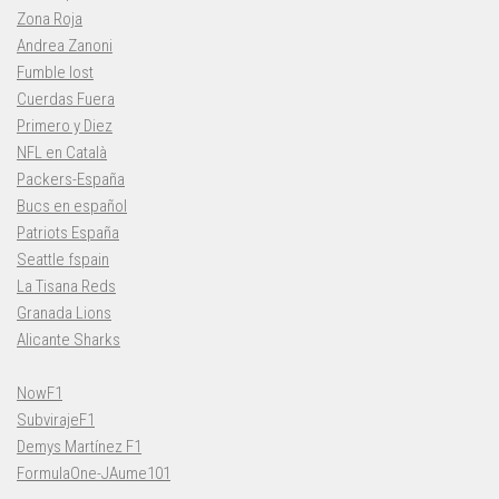
Zona Roja
Andrea Zanoni
Fumble lost
Cuerdas Fuera
Primero y Diez
NFL en Català
Packers-España
Bucs en español
Patriots España
Seattle fspain
La Tisana Reds
Granada Lions
Alicante Sharks
NowF1
SubvirajeF1
Demys Martínez F1
FormulaOne-JAume101