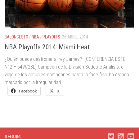
BALONCESTO
/
NBA
/
PLAYOFFS
26 ABRIL, 2014
NBA Playoffs 2014: Miami Heat
¿Quién puede destronar al rey James? (CONFERENCIA ESTE –
Nº2 – 54W/28L) Campeón de la División Sudeste Análisis: el
viaje de los actuales campeones hasta la fase final ha estado
marcado por la irregularidad....
Facebook
X
SEGUIR: