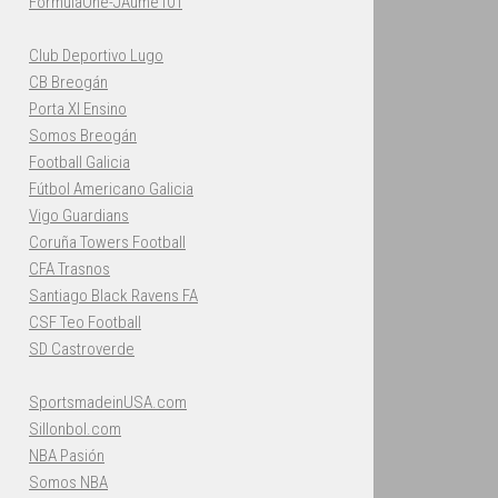
FormulaOne-JAume101
Club Deportivo Lugo
CB Breogán
Porta XI Ensino
Somos Breogán
Football Galicia
Fútbol Americano Galicia
Vigo Guardians
Coruña Towers Football
CFA Trasnos
Santiago Black Ravens FA
CSF Teo Football
SD Castroverde
SportsmadeinUSA.com
Sillonbol.com
NBA Pasión
Somos NBA