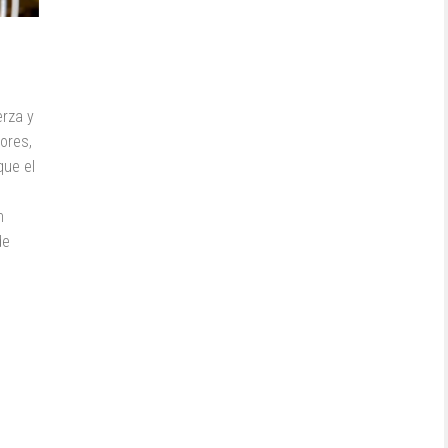
erza y
ores,
que el
n
de