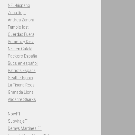
NFL-hispano
Zona Roja
Andrea Zanoni
Fumble lost
Cuerdas Fuera
Primero y Diez
NFL en Català
Packers-España
Bucs en español
Patriots España
Seattle fspain
La Tisana Reds
Granada Lions
Alicante Sharks
NowF1
SubvirajeF1
Demys Martínez F1