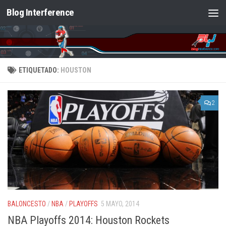
Blog Interference
Saltar al contenido
ETIQUETADO:
HOUSTON
2
BALONCESTO
/
NBA
/
PLAYOFFS
5 MAYO, 2014
NBA Playoffs 2014: Houston Rockets