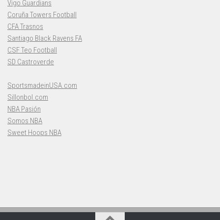
Vigo Guardians
Coruña Towers Football
CFA Trasnos
Santiago Black Ravens FA
CSF Teo Football
SD Castroverde
SportsmadeinUSA.com
Sillonbol.com
NBA Pasión
Somos NBA
Sweet Hoops NBA