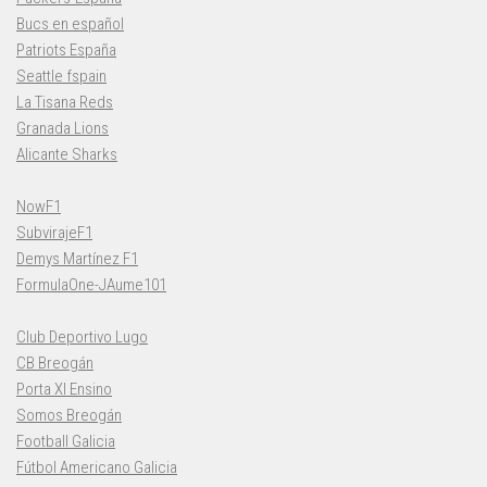
Bucs en español
Patriots España
Seattle fspain
La Tisana Reds
Granada Lions
Alicante Sharks
NowF1
SubvirajeF1
Demys Martínez F1
FormulaOne-JAume101
Club Deportivo Lugo
CB Breogán
Porta XI Ensino
Somos Breogán
Football Galicia
Fútbol Americano Galicia