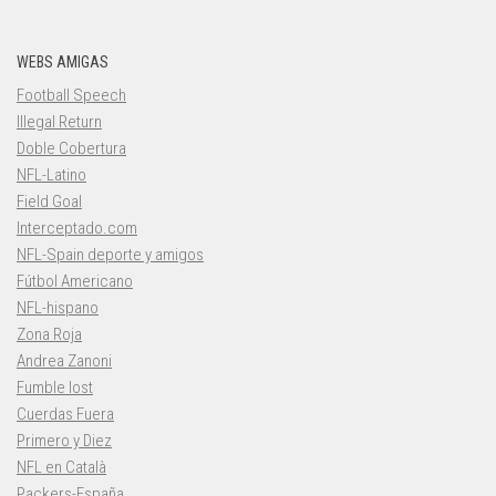
WEBS AMIGAS
Football Speech
Illegal Return
Doble Cobertura
NFL-Latino
Field Goal
Interceptado.com
NFL-Spain deporte y amigos
Fútbol Americano
NFL-hispano
Zona Roja
Andrea Zanoni
Fumble lost
Cuerdas Fuera
Primero y Diez
NFL en Català
Packers-España