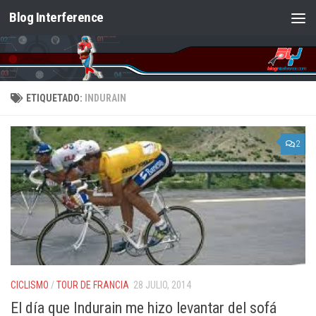
Blog Interference
Saltar al contenido
ETIQUETADO:
INDURAIN
2
CICLISMO
/
TOUR DE FRANCIA
28 JULIO, 2014
El día que Indurain me hizo levantar del sofá