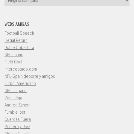
WEBS AMIGAS
Football Speech
Illegal Return
Doble Cobertura
NFL-Latino
Field Goal
Interceptado.com
NFL-Spain deporte y amigos
Fútbol Americano
NFL-hispano
Zona Roja
Andrea Zanoni
Fumble lost
Cuerdas Fuera
Primero y Diez
NFL en Català