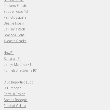
Packers-España
Bucs en español
Patriots España
Seattle fspain
La Tisana Reds
Granada Lions
Alicante Sharks
NowF1
SubvirajeF1
Demys Martínez F1
FormulaOne-JAume101
Club Deportivo Lugo
CB Breogán
Porta XI Ensino
Somos Breogán
Football Galicia