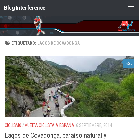
Blog Interference
Saltar al contenido
ETIQUETADO:
LAGOS DE COVADONGA
0
CICLISMO
/
VUELTA CICLISTA A ESPAÑA
6 SEPTIEMBRE, 2014
Lagos de Covadonga, paraíso natural y