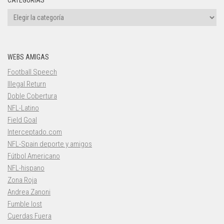
CATEGORÍAS
Categorías
WEBS AMIGAS
Football Speech
Illegal Return
Doble Cobertura
NFL-Latino
Field Goal
Interceptado.com
NFL-Spain deporte y amigos
Fútbol Americano
NFL-hispano
Zona Roja
Andrea Zanoni
Fumble lost
Cuerdas Fuera