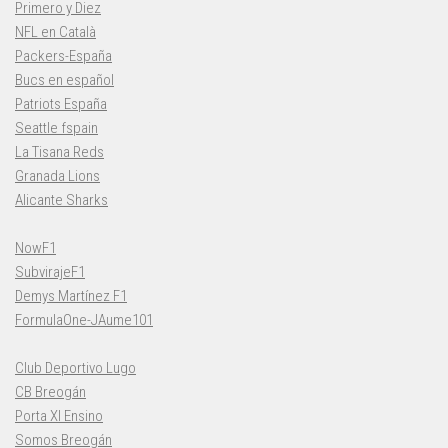
Primero y Diez
NFL en Català
Packers-España
Bucs en español
Patriots España
Seattle fspain
La Tisana Reds
Granada Lions
Alicante Sharks
NowF1
SubvirajeF1
Demys Martínez F1
FormulaOne-JAume101
Club Deportivo Lugo
CB Breogán
Porta XI Ensino
Somos Breogán