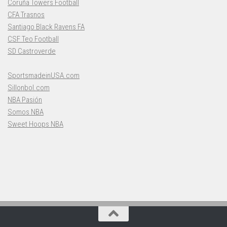
Coruña Towers Football
CFA Trasnos
Santiago Black Ravens FA
CSF Teo Football
SD Castroverde
SportsmadeinUSA.com
Sillonbol.com
NBA Pasión
Somos NBA
Sweet Hoops NBA