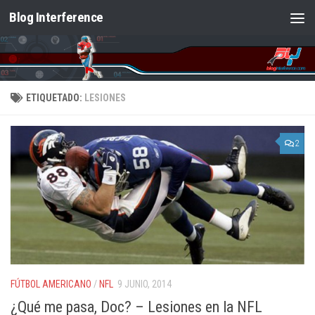
Blog Interference
Saltar al contenido
ETIQUETADO:
LESIONES
2
FÚTBOL AMERICANO
/
NFL
9 JUNIO, 2014
¿Qué me pasa, Doc? – Lesiones en la NFL