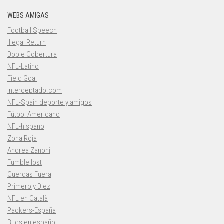
WEBS AMIGAS
Football Speech
Illegal Return
Doble Cobertura
NFL-Latino
Field Goal
Interceptado.com
NFL-Spain deporte y amigos
Fútbol Americano
NFL-hispano
Zona Roja
Andrea Zanoni
Fumble lost
Cuerdas Fuera
Primero y Diez
NFL en Català
Packers-España
Bucs en español