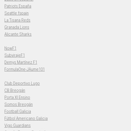
Patriots España
Seattle fspain
La Tisana Reds
Granada Lions
Alicante Sharks
NowF1
SubvirajeF1
Demys Martínez F1
FormulaOne-JAume101
Club Deportivo Lugo
CB Breogán
Porta XI Ensino
Somos Breogán
Football Galicia
Fútbol Americano Galicia
Vigo Guardians