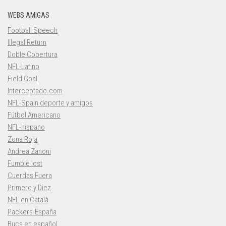
WEBS AMIGAS
Football Speech
Illegal Return
Doble Cobertura
NFL-Latino
Field Goal
Interceptado.com
NFL-Spain deporte y amigos
Fútbol Americano
NFL-hispano
Zona Roja
Andrea Zanoni
Fumble lost
Cuerdas Fuera
Primero y Diez
NFL en Català
Packers-España
Bucs en español