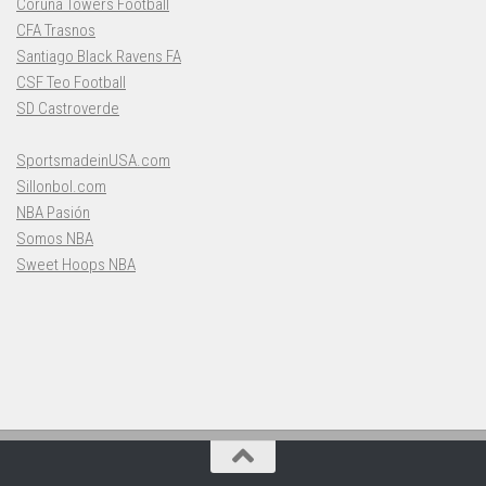
Coruña Towers Football
CFA Trasnos
Santiago Black Ravens FA
CSF Teo Football
SD Castroverde
SportsmadeinUSA.com
Sillonbol.com
NBA Pasión
Somos NBA
Sweet Hoops NBA