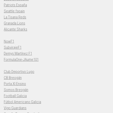
Patriots España
Seattle fspain
La Tisana Reds
Granada Lions
Alicante Sharks
NowF1
SubvirajeF1
Demys Martínez F1
FormulaOne-JAume101
Club Deportivo Lugo
CB Breogán
Porta XI Ensino
Somos Breogán
Football Galicia
Fútbol Americano Galicia
Vigo Guardians