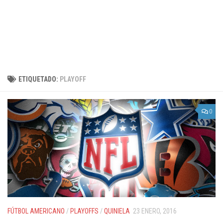
ETIQUETADO:
PLAYOFF
0
FÚTBOL AMERICANO
/
PLAYOFFS
/
QUINIELA
23 ENERO, 2016