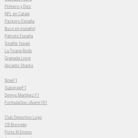
Primero y Diez
NFL en Català
Packers-España
Bucs en español
Patriots España
Seattle fspain
La Tisana Reds
Granada Lions
Alicante Sharks
NowF1
SubvirajeF1
Demys Martínez F1
FormulaOne-JAume101
Club Deportivo Lugo
CB Breogán
Porta XI Ensino