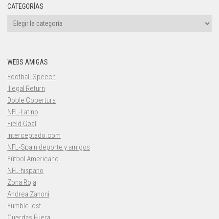
CATEGORÍAS
Categorías
WEBS AMIGAS
Football Speech
Illegal Return
Doble Cobertura
NFL-Latino
Field Goal
Interceptado.com
NFL-Spain deporte y amigos
Fútbol Americano
NFL-hispano
Zona Roja
Andrea Zanoni
Fumble lost
Cuerdas Fuera