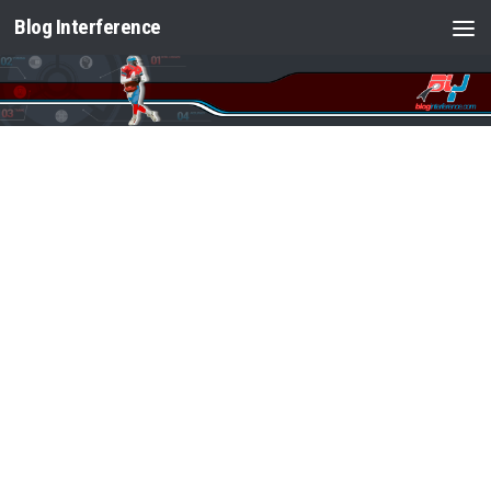
Blog Interference
Saltar al contenido