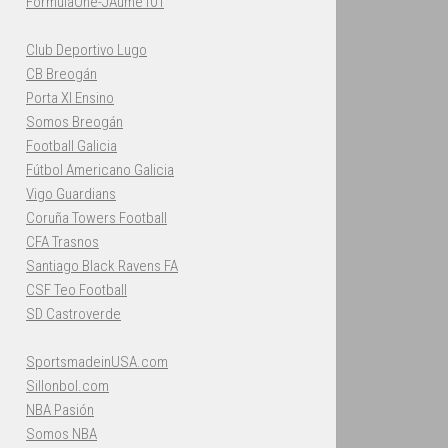
FormulaOne-JAume101
Club Deportivo Lugo
CB Breogán
Porta XI Ensino
Somos Breogán
Football Galicia
Fútbol Americano Galicia
Vigo Guardians
Coruña Towers Football
CFA Trasnos
Santiago Black Ravens FA
CSF Teo Football
SD Castroverde
SportsmadeinUSA.com
Sillonbol.com
NBA Pasión
Somos NBA