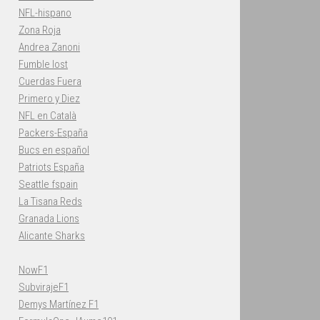
NFL-hispano
Zona Roja
Andrea Zanoni
Fumble lost
Cuerdas Fuera
Primero y Diez
NFL en Català
Packers-España
Bucs en español
Patriots España
Seattle fspain
La Tisana Reds
Granada Lions
Alicante Sharks
NowF1
SubvirajeF1
Demys Martínez F1