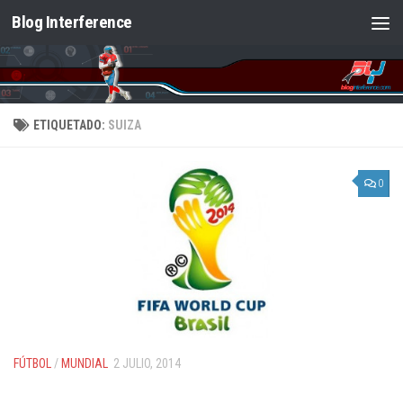
Blog Interference
Saltar al contenido
ETIQUETADO:
SUIZA
0
FÚTBOL
/
MUNDIAL
2 JULIO, 2014