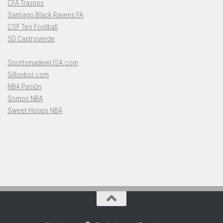
CFA Trasnos
Santiago Black Ravens FA
CSF Teo Football
SD Castroverde
SportsmadeinUSA.com
Sillonbol.com
NBA Pasión
Somos NBA
Sweet Hoops NBA