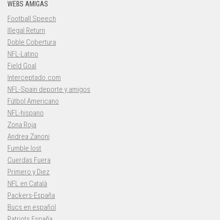
WEBS AMIGAS
Football Speech
Illegal Return
Doble Cobertura
NFL-Latino
Field Goal
Interceptado.com
NFL-Spain deporte y amigos
Fútbol Americano
NFL-hispano
Zona Roja
Andrea Zanoni
Fumble lost
Cuerdas Fuera
Primero y Diez
NFL en Català
Packers-España
Bucs en español
Patriots España