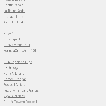
Seattle fspain
La Tisana Reds
Granada Lions
Alicante Sharks
NowF1
SubvirajeF1
Demys Martínez F1
FormulaOne-JAume101
Club Deportivo Lugo
CB Breogán
Porta XI Ensino
Somos Breogán
Football Galicia
Fútbol Americano Galicia
Vigo Guardians
Coruña Towers Football