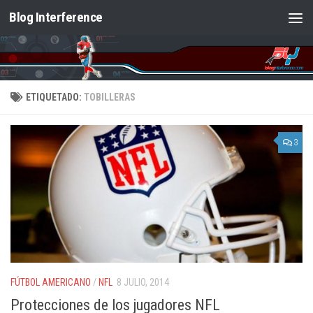
Blog Interference
Saltar al contenido
ETIQUETADO:
TOBILLERAS
3
FÚTBOL AMERICANO
/
NFL
8 JULIO, 2014
Protecciones de los jugadores NFL