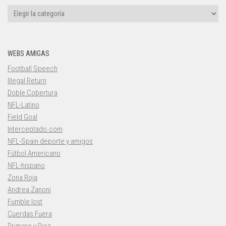
Categorías
WEBS AMIGAS
Football Speech
Illegal Return
Doble Cobertura
NFL-Latino
Field Goal
Interceptado.com
NFL-Spain deporte y amigos
Fútbol Americano
NFL-hispano
Zona Roja
Andrea Zanoni
Fumble lost
Cuerdas Fuera