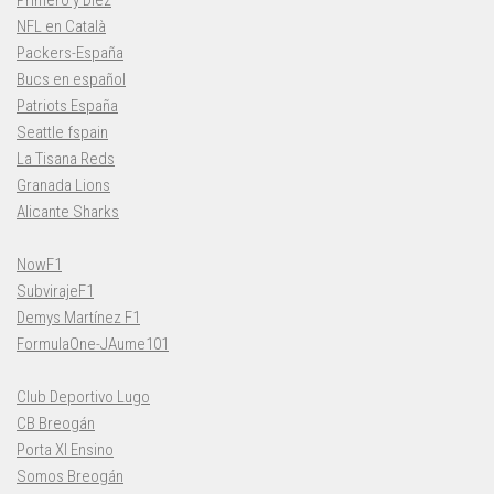
Primero y Diez
NFL en Català
Packers-España
Bucs en español
Patriots España
Seattle fspain
La Tisana Reds
Granada Lions
Alicante Sharks
NowF1
SubvirajeF1
Demys Martínez F1
FormulaOne-JAume101
Club Deportivo Lugo
CB Breogán
Porta XI Ensino
Somos Breogán