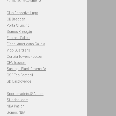
FormulaOne-JAume101
Club Deportivo Lugo
CB Breogán
Porta XI Ensino
Somos Breogán
Football Galicia
Fútbol Americano Galicia
Vigo Guardians
Coruña Towers Football
CFA Trasnos
Santiago Black Ravens FA
CSF Teo Football
SD Castroverde
SportsmadeinUSA.com
Sillonbol.com
NBA Pasión
Somos NBA