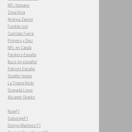
NFL-hispano
Zona Roja
Andrea Zanoni
Fumble lost
Cuerdas Fuera
Primero y Diez
NFL en Català
Packers-España
Bucs en español
Patriots España
Seattle fspain
La Tisana Reds
Granada Lions
Alicante Sharks
NowF1
SubvirajeF1
Demys Martínez F1