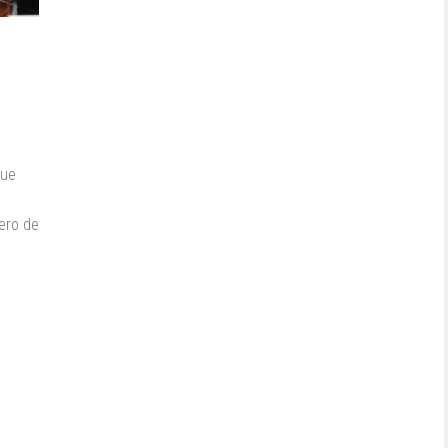
que
ero de