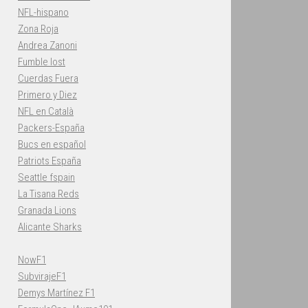
NFL-hispano
Zona Roja
Andrea Zanoni
Fumble lost
Cuerdas Fuera
Primero y Diez
NFL en Català
Packers-España
Bucs en español
Patriots España
Seattle fspain
La Tisana Reds
Granada Lions
Alicante Sharks
NowF1
SubvirajeF1
Demys Martínez F1