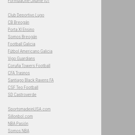
FormulaOne-JAume101
Club Deportivo Lugo
CB Breogán
Porta XI Ensino
Somos Breogán
Football Galicia
Fútbol Americano Galicia
Vigo Guardians
Coruña Towers Football
CFA Trasnos
Santiago Black Ravens FA
CSF Teo Football
SD Castroverde
SportsmadeinUSA.com
Sillonbol.com
NBA Pasión
Somos NBA