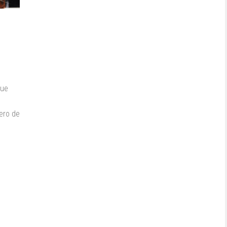
que
ero de