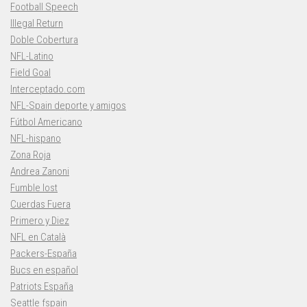
Football Speech
Illegal Return
Doble Cobertura
NFL-Latino
Field Goal
Interceptado.com
NFL-Spain deporte y amigos
Fútbol Americano
NFL-hispano
Zona Roja
Andrea Zanoni
Fumble lost
Cuerdas Fuera
Primero y Diez
NFL en Català
Packers-España
Bucs en español
Patriots España
Seattle fspain