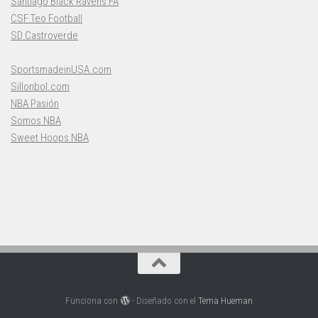
Santiago Black Ravens FA
CSF Teo Football
SD Castroverde
SportsmadeinUSA.com
Sillonbol.com
NBA Pasión
Somos NBA
Sweet Hoops NBA
Funciona con
- Diseñado con el
Tema Hueman