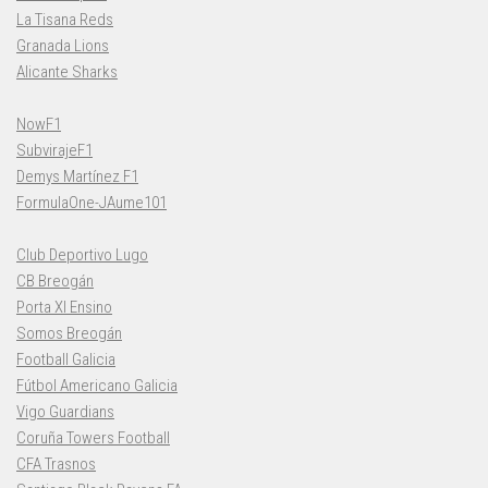
La Tisana Reds
Granada Lions
Alicante Sharks
NowF1
SubvirajeF1
Demys Martínez F1
FormulaOne-JAume101
Club Deportivo Lugo
CB Breogán
Porta XI Ensino
Somos Breogán
Football Galicia
Fútbol Americano Galicia
Vigo Guardians
Coruña Towers Football
CFA Trasnos