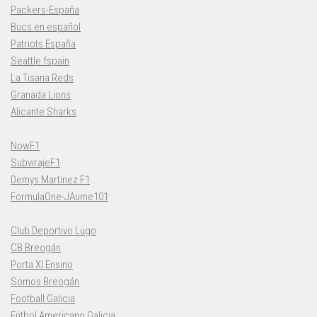
Packers-España
Bucs en español
Patriots España
Seattle fspain
La Tisana Reds
Granada Lions
Alicante Sharks
NowF1
SubvirajeF1
Demys Martínez F1
FormulaOne-JAume101
Club Deportivo Lugo
CB Breogán
Porta XI Ensino
Somos Breogán
Football Galicia
Fútbol Americano Galicia