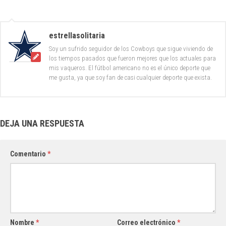
estrellasolitaria
Soy un sufrido seguidor de los Cowboys que sigue viviendo de
los tiempos pasados que fueron mejores que los actuales para
mis vaqueros. El fútbol americano no es el único deporte que
me gusta, ya que soy fan de casi cualquier deporte que exista.
DEJA UNA RESPUESTA
Comentario
*
Nombre
*
Correo electrónico
*