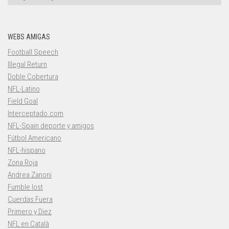
WEBS AMIGAS
Football Speech
Illegal Return
Doble Cobertura
NFL-Latino
Field Goal
Interceptado.com
NFL-Spain deporte y amigos
Fútbol Americano
NFL-hispano
Zona Roja
Andrea Zanoni
Fumble lost
Cuerdas Fuera
Primero y Diez
NFL en Català