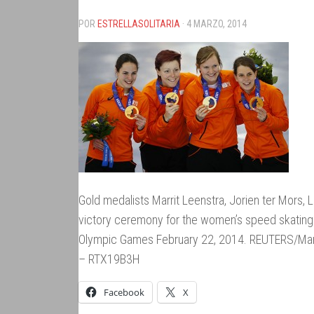
POR
ESTRELLASOLITARIA
· 4 MARZO, 2014
Gold medalists Marrit Leenstra, Jorien ter Mors,
victory ceremony for the women’s speed skating 
Olympic Games February 22, 2014. REUTERS/Ma
– RTX19B3H
Facebook
X