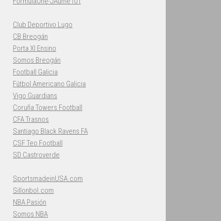
FormulaOne-JAume101
Club Deportivo Lugo
CB Breogán
Porta XI Ensino
Somos Breogán
Football Galicia
Fútbol Americano Galicia
Vigo Guardians
Coruña Towers Football
CFA Trasnos
Santiago Black Ravens FA
CSF Teo Football
SD Castroverde
SportsmadeinUSA.com
Sillonbol.com
NBA Pasión
Somos NBA