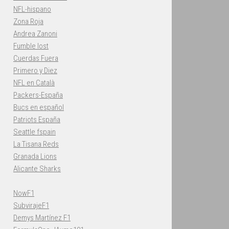
NFL-hispano
Zona Roja
Andrea Zanoni
Fumble lost
Cuerdas Fuera
Primero y Diez
NFL en Català
Packers-España
Bucs en español
Patriots España
Seattle fspain
La Tisana Reds
Granada Lions
Alicante Sharks
NowF1
SubvirajeF1
Demys Martínez F1