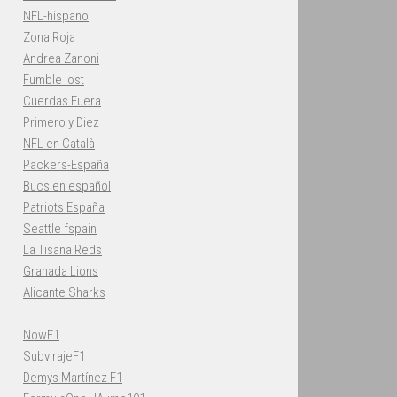
NFL-hispano
Zona Roja
Andrea Zanoni
Fumble lost
Cuerdas Fuera
Primero y Diez
NFL en Català
Packers-España
Bucs en español
Patriots España
Seattle fspain
La Tisana Reds
Granada Lions
Alicante Sharks
NowF1
SubvirajeF1
Demys Martínez F1