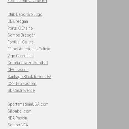
FormulaOne-JAume101
Club Deportivo Lugo
CB Breogán
Porta XI Ensino
Somos Breogán
Football Galicia
Fútbol Americano Galicia
Vigo Guardians
Coruña Towers Football
CFA Trasnos
Santiago Black Ravens FA
CSF Teo Football
SD Castroverde
SportsmadeinUSA.com
Sillonbol.com
NBA Pasión
Somos NBA