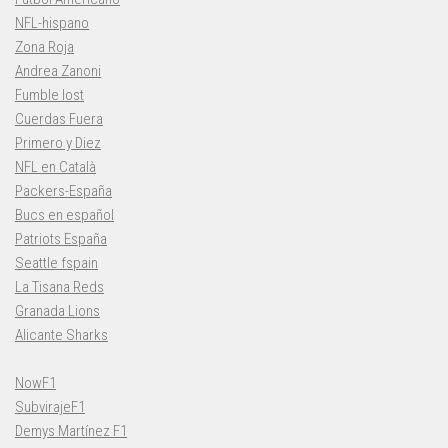
NFL-hispano
Zona Roja
Andrea Zanoni
Fumble lost
Cuerdas Fuera
Primero y Diez
NFL en Català
Packers-España
Bucs en español
Patriots España
Seattle fspain
La Tisana Reds
Granada Lions
Alicante Sharks
NowF1
SubvirajeF1
Demys Martínez F1