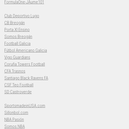
FormulaOne-JAume101
Club Deportivo Lugo
CB Breogán
Porta XI Ensino
Somos Breogán
Football Galicia
Fútbol Americano Galicia
Vigo Guardians
Coruña Towers Football
CFA Trasnos
Santiago Black Ravens FA
CSF Teo Football
SD Castroverde
SportsmadeinUSA.com
Sillonbol.com
NBA Pasión
Somos NBA