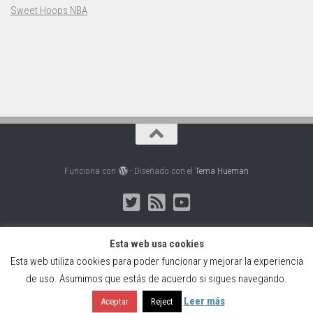
Sweet Hoops NBA
Funciona con
- Diseñado con el
Tema Hueman
Esta web usa cookies
Esta web utiliza cookies para poder funcionar y mejorar la experiencia
Web creada, alojada y mantenida por Café Dixital SL - 2026.
de uso. Asumimos que estás de acuerdo si sigues navegando.
Visítanos en
https://cafedixital.com
o ponte en contacto con
nosotros en
info@cafedixital.com
.
Leer más
Aceptar
Reject