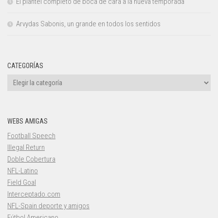
El plantel completo de boca de cara a la nueva temporada
Arvydas Sabonis, un grande en todos los sentidos
CATEGORÍAS
Categorías
WEBS AMIGAS
Football Speech
Illegal Return
Doble Cobertura
NFL-Latino
Field Goal
Interceptado.com
NFL-Spain deporte y amigos
Fútbol Americano