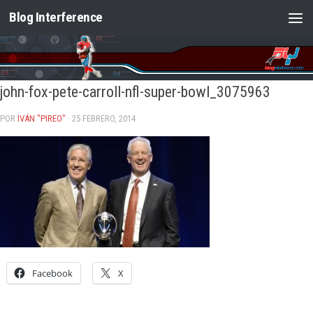
Blog Interference
Saltar al contenido
john-fox-pete-carroll-nfl-super-bowl_3075963
POR
IVÁN "PIREO"
· 25 FEBRERO, 2014
Facebook
X