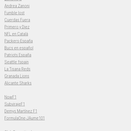
Andrea Zanoni
Fumble lost
Cuerdas Fuera
Primero y Diez
NFL en Català
Packers-España
Bucs en español
Patriots España
Seattle fspain
La Tisana Reds
Granada Lions
Alicante Sharks
NowF1
SubvirajeF1
Demys Martínez F1
FormulaOne-JAume101