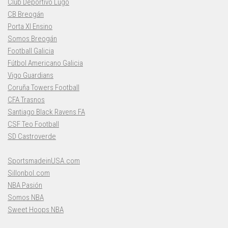
Club Deportivo Lugo
CB Breogán
Porta XI Ensino
Somos Breogán
Football Galicia
Fútbol Americano Galicia
Vigo Guardians
Coruña Towers Football
CFA Trasnos
Santiago Black Ravens FA
CSF Teo Football
SD Castroverde
SportsmadeinUSA.com
Sillonbol.com
NBA Pasión
Somos NBA
Sweet Hoops NBA