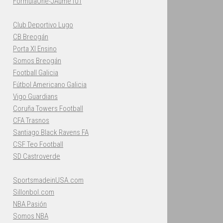
FormulaOne-JAume101
Club Deportivo Lugo
CB Breogán
Porta XI Ensino
Somos Breogán
Football Galicia
Fútbol Americano Galicia
Vigo Guardians
Coruña Towers Football
CFA Trasnos
Santiago Black Ravens FA
CSF Teo Football
SD Castroverde
SportsmadeinUSA.com
Sillonbol.com
NBA Pasión
Somos NBA