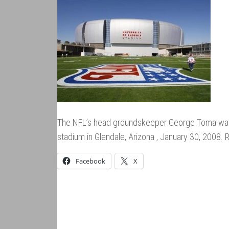
The NFL’s head groundskeeper George Toma walks 
stadium in Glendale, Arizona , January 30, 2008
Facebook
X