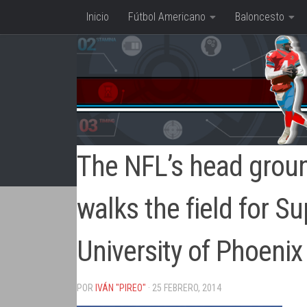
Inicio
Fútbol Americano
Baloncesto
Saltar al contenido
The NFL’s head gro
walks the field for S
University of Phoenix
POR
IVÁN "PIREO"
· 25 FEBRERO, 2014