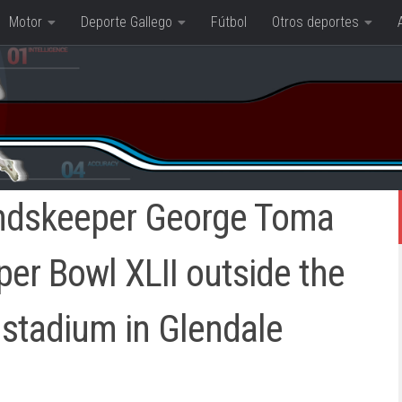
Motor
Deporte Gallego
Fútbol
Otros deportes
undskeeper George Toma
uper Bowl XLII outside the
 stadium in Glendale