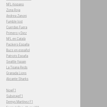
NFL-hispano
Zona Roja
Andrea Zanoni
Fumble lost
Cuerdas Fuera
Primero y Diez
NFL en Català
Packers-España
Bucs en español
Patriots España
Seattle fspain
La Tisana Reds
Granada Lions
Alicante Sharks
NowF1
SubvirajeF1
Demys Martínez F1