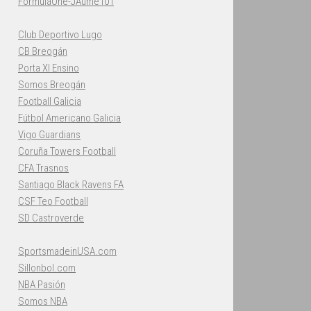
FormulaOne-JAume101
Club Deportivo Lugo
CB Breogán
Porta XI Ensino
Somos Breogán
Football Galicia
Fútbol Americano Galicia
Vigo Guardians
Coruña Towers Football
CFA Trasnos
Santiago Black Ravens FA
CSF Teo Football
SD Castroverde
SportsmadeinUSA.com
Sillonbol.com
NBA Pasión
Somos NBA