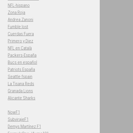
NFL-hispano
Zona Roja
Andrea Zanoni
Fumble lost
Cuerdas Fuera
Primero y Diez
NFL en Català
Packers-España
Bucs en español
Patriots España
Seattle fspain
La Tisana Reds
Granada Lions
Alicante Sharks
NowF1
SubvirajeF1
Demys Martínez F1