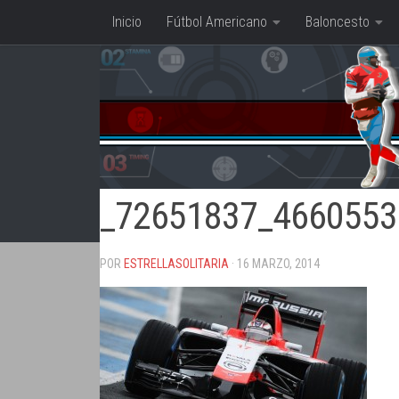
Inicio
Fútbol Americano
Baloncesto
Saltar al contenido
_72651837_4660553
POR
ESTRELLASOLITARIA
· 16 MARZO, 2014