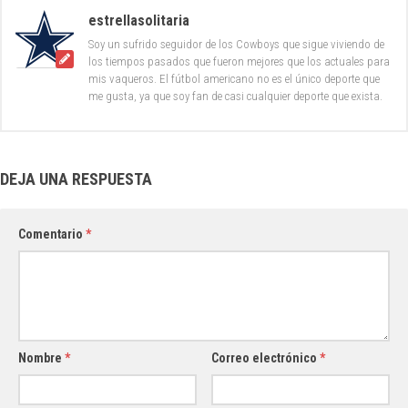
estrellasolitaria
Soy un sufrido seguidor de los Cowboys que sigue viviendo de
los tiempos pasados que fueron mejores que los actuales para
mis vaqueros. El fútbol americano no es el único deporte que
me gusta, ya que soy fan de casi cualquier deporte que exista.
DEJA UNA RESPUESTA
Comentario
*
Nombre
*
Correo electrónico
*