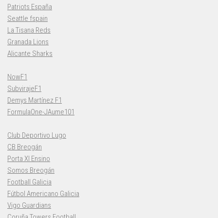
Patriots España
Seattle fspain
La Tisana Reds
Granada Lions
Alicante Sharks
NowF1
SubvirajeF1
Demys Martínez F1
FormulaOne-JAume101
Club Deportivo Lugo
CB Breogán
Porta XI Ensino
Somos Breogán
Football Galicia
Fútbol Americano Galicia
Vigo Guardians
Coruña Towers Football