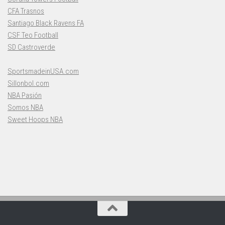
CFA Trasnos
Santiago Black Ravens FA
CSF Teo Football
SD Castroverde
SportsmadeinUSA.com
Sillonbol.com
NBA Pasión
Somos NBA
Sweet Hoops NBA