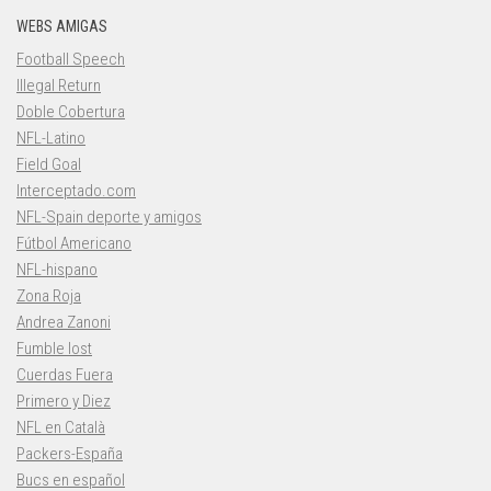
WEBS AMIGAS
Football Speech
Illegal Return
Doble Cobertura
NFL-Latino
Field Goal
Interceptado.com
NFL-Spain deporte y amigos
Fútbol Americano
NFL-hispano
Zona Roja
Andrea Zanoni
Fumble lost
Cuerdas Fuera
Primero y Diez
NFL en Català
Packers-España
Bucs en español