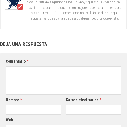
Soy un sufrido seguidor de los Cowboys que sigue viviendo de
los tiempos pasados que fueron mejores que los actuales para
mis vaqueros. El fútbol americano no es el único deporte que
me gusta, ya que soy fan de casi cualquier deporte que exista.
DEJA UNA RESPUESTA
Comentario
*
Nombre
*
Correo electrónico
*
Web