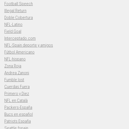
Football Speech
Illegal Return
Doble Cobertura
NFL-Latino
Field Goal
Interceptado.com
NFL-Spain deporte y amigos
Fútbol Americano
NFL-hispano
Zona Roja
Andrea Zanoni
Fumble lost
Cuerdas Fuera
Primero y Diez
NFL en Català
Packers-España
Bucs en español
Patriots España
Seattle fspain