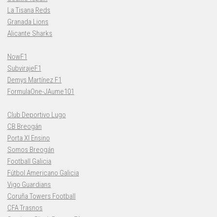
La Tisana Reds
Granada Lions
Alicante Sharks
NowF1
SubvirajeF1
Demys Martínez F1
FormulaOne-JAume101
Club Deportivo Lugo
CB Breogán
Porta XI Ensino
Somos Breogán
Football Galicia
Fútbol Americano Galicia
Vigo Guardians
Coruña Towers Football
CFA Trasnos