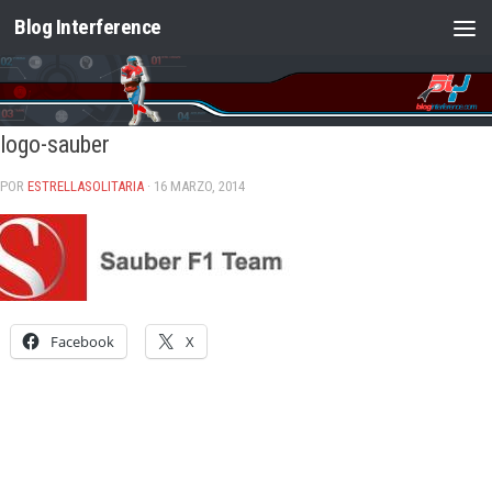
Blog Interference
Saltar al contenido
logo-sauber
POR
ESTRELLASOLITARIA
· 16 MARZO, 2014
Facebook
X