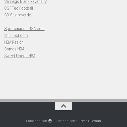
Santiago Black Ravens FA
CSF Teo Football
SD Castroverde
SportsmadeinUSA.com
Sillonbol.com
NBA Pasión
Somos NBA
Sweet Hoops NBA
Funciona con
- Diseñado con el
Tema Hueman