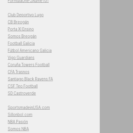
FormulaOne-JAume101
Club Deportivo Lugo
CB Breogán
Porta XI Ensino
Somos Breogán
Football Galicia
Fútbol Americano Galicia
Vigo Guardians
Coruña Towers Football
CFA Trasnos
Santiago Black Ravens FA
CSF Teo Football
SD Castroverde
SportsmadeinUSA.com
Sillonbol.com
NBA Pasión
Somos NBA