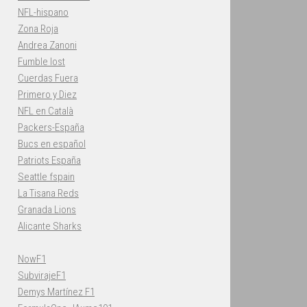
NFL-hispano
Zona Roja
Andrea Zanoni
Fumble lost
Cuerdas Fuera
Primero y Diez
NFL en Català
Packers-España
Bucs en español
Patriots España
Seattle fspain
La Tisana Reds
Granada Lions
Alicante Sharks
NowF1
SubvirajeF1
Demys Martínez F1