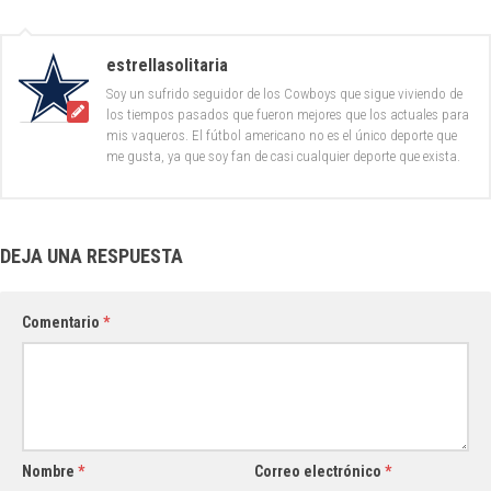
estrellasolitaria
Soy un sufrido seguidor de los Cowboys que sigue viviendo de
los tiempos pasados que fueron mejores que los actuales para
mis vaqueros. El fútbol americano no es el único deporte que
me gusta, ya que soy fan de casi cualquier deporte que exista.
DEJA UNA RESPUESTA
Comentario
*
Nombre
*
Correo electrónico
*