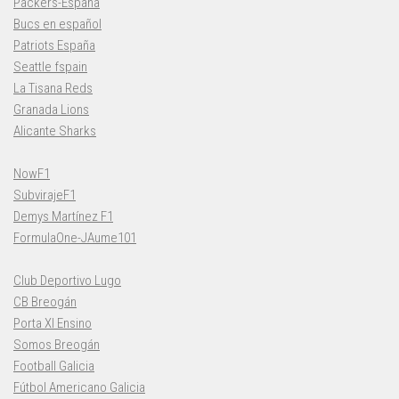
Packers-España
Bucs en español
Patriots España
Seattle fspain
La Tisana Reds
Granada Lions
Alicante Sharks
NowF1
SubvirajeF1
Demys Martínez F1
FormulaOne-JAume101
Club Deportivo Lugo
CB Breogán
Porta XI Ensino
Somos Breogán
Football Galicia
Fútbol Americano Galicia