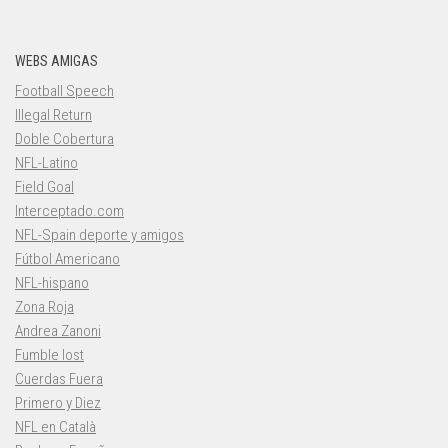
WEBS AMIGAS
Football Speech
Illegal Return
Doble Cobertura
NFL-Latino
Field Goal
Interceptado.com
NFL-Spain deporte y amigos
Fútbol Americano
NFL-hispano
Zona Roja
Andrea Zanoni
Fumble lost
Cuerdas Fuera
Primero y Diez
NFL en Català