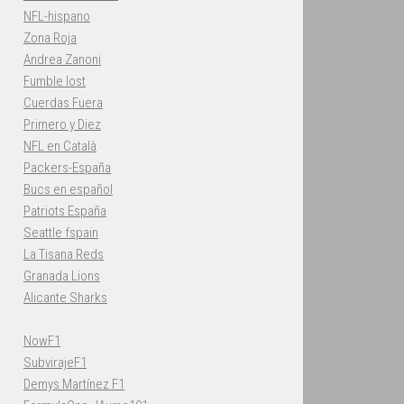
NFL-hispano
Zona Roja
Andrea Zanoni
Fumble lost
Cuerdas Fuera
Primero y Diez
NFL en Català
Packers-España
Bucs en español
Patriots España
Seattle fspain
La Tisana Reds
Granada Lions
Alicante Sharks
NowF1
SubvirajeF1
Demys Martínez F1