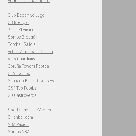
FormulaOne-JAume101
Club Deportivo Lugo
CB Breogán
Porta XI Ensino
Somos Breogán
Football Galicia
Fútbol Americano Galicia
Vigo Guardians
Coruña Towers Football
CFA Trasnos
Santiago Black Ravens FA
CSF Teo Football
SD Castroverde
SportsmadeinUSA.com
Sillonbol.com
NBA Pasión
Somos NBA