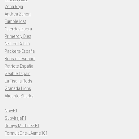
Zona Roja
Andrea Zanoni
Fumble lost
Cuerdas Fuera
Primero y Diez
NFL en Català
Packers-España
Bucs en español
Patriots España
Seattle fspain
La Tisana Reds
Granada Lions
Alicante Sharks
NowF1
SubvirajeF1
Demys Martínez F1
FormulaOne-JAume101