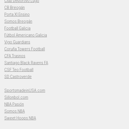
Club Deportivo Lugo
CB Breogán
Porta XI Ensino
Somos Breogán
Football Galicia
Fútbol Americano Galicia
Vigo Guardians
Coruña Towers Football
CFA Trasnos
Santiago Black Ravens FA
CSF Teo Football
SD Castroverde
SportsmadeinUSA.com
Sillonbol.com
NBA Pasión
Somos NBA
Sweet Hoops NBA