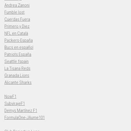
Andrea Zanoni
Fumble lost
Cuerdas Fuera
Primero y Diez
NFL en Català
Packers-España
Bucs en español
Patriots España
Seattle fspain
La Tisana Reds
Granada Lions
Alicante Sharks
NowF1
SubvirajeF1
Demys Martínez F1
FormulaOne-JAume101