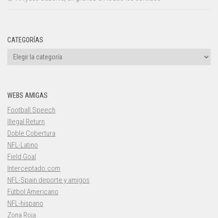
CATEGORÍAS
Categorías
WEBS AMIGAS
Football Speech
Illegal Return
Doble Cobertura
NFL-Latino
Field Goal
Interceptado.com
NFL-Spain deporte y amigos
Fútbol Americano
NFL-hispano
Zona Roja