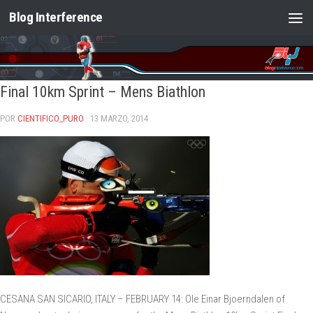
Blog Interference
Saltar al contenido
Final 10km Sprint – Mens Biathlon
POR
CIENTIFICO_PURO
· 13 MARZO, 2014
CESANA SAN SICARIO, ITALY – FEBRUARY 14: Ole Einar Bjoerndalen of