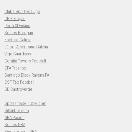
Club Deportivo Lugo
CB Breogán
Porta XI Ensino
Somos Breogán
Football Galicia
Fútbol Americano Galicia
Vigo Guardians
Coruña Towers Football
CFA Trasnos
Santiago Black Ravens FA
CSF Teo Football
SD Castroverde
SportsmadeinUSA.com
Sillonbol.com
NBA Pasión
Somos NBA
Sweet Hoops NBA