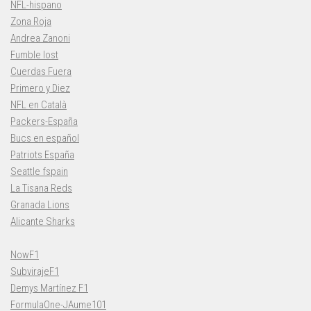
NFL-hispano
Zona Roja
Andrea Zanoni
Fumble lost
Cuerdas Fuera
Primero y Diez
NFL en Català
Packers-España
Bucs en español
Patriots España
Seattle fspain
La Tisana Reds
Granada Lions
Alicante Sharks
NowF1
SubvirajeF1
Demys Martínez F1
FormulaOne-JAume101