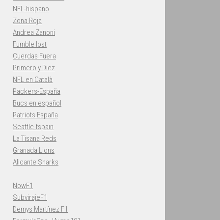
NFL-hispano
Zona Roja
Andrea Zanoni
Fumble lost
Cuerdas Fuera
Primero y Diez
NFL en Català
Packers-España
Bucs en español
Patriots España
Seattle fspain
La Tisana Reds
Granada Lions
Alicante Sharks
NowF1
SubvirajeF1
Demys Martínez F1