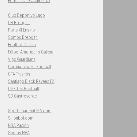
FormulaOne-JAume101
Club Deportivo Lugo
CB Breogán
Porta XI Ensino
Somos Breogán
Football Galicia
Fútbol Americano Galicia
Vigo Guardians
Coruña Towers Football
CFA Trasnos
Santiago Black Ravens FA
CSF Teo Football
SD Castroverde
SportsmadeinUSA.com
Sillonbol.com
NBA Pasión
Somos NBA