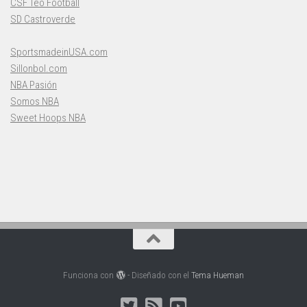
CSF Teo Football
SD Castroverde
SportsmadeinUSA.com
Sillonbol.com
NBA Pasión
Somos NBA
Sweet Hoops NBA
Funciona con
- Diseñado con el
Tema Hueman