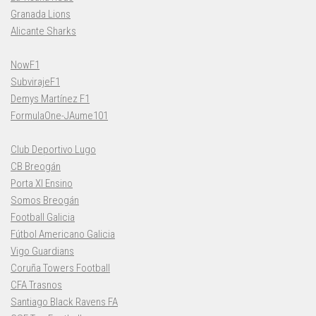
Granada Lions
Alicante Sharks
NowF1
SubvirajeF1
Demys Martínez F1
FormulaOne-JAume101
Club Deportivo Lugo
CB Breogán
Porta XI Ensino
Somos Breogán
Football Galicia
Fútbol Americano Galicia
Vigo Guardians
Coruña Towers Football
CFA Trasnos
Santiago Black Ravens FA