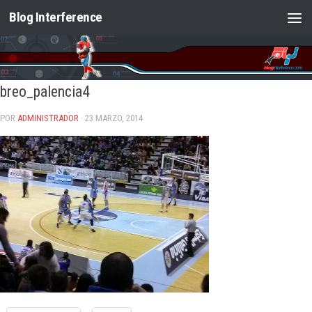
Blog Interference
Saltar al contenido
breo_palencia4
POR
ADMINISTRADOR
· 23 MARZO, 2014