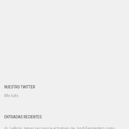
NUESTRO TWITTER
Mis tuits
ENTRADAS RECIENTES
LeBron James reconoce el trabajo de Jordi Fernández como