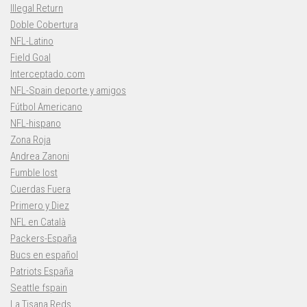
Illegal Return
Doble Cobertura
NFL-Latino
Field Goal
Interceptado.com
NFL-Spain deporte y amigos
Fútbol Americano
NFL-hispano
Zona Roja
Andrea Zanoni
Fumble lost
Cuerdas Fuera
Primero y Diez
NFL en Català
Packers-España
Bucs en español
Patriots España
Seattle fspain
La Tisana Reds