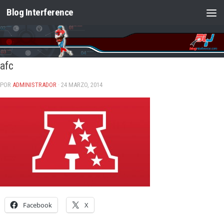
Blog Interference
Saltar al contenido
afc
POR
ADMINISTRADOR
· 24 MARZO, 2014
Facebook
X