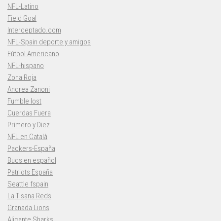
NFL-Latino
Field Goal
Interceptado.com
NFL-Spain deporte y amigos
Fútbol Americano
NFL-hispano
Zona Roja
Andrea Zanoni
Fumble lost
Cuerdas Fuera
Primero y Diez
NFL en Català
Packers-España
Bucs en español
Patriots España
Seattle fspain
La Tisana Reds
Granada Lions
Alicante Sharks