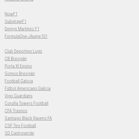
NowF1
SubvirajeF1
Demys Martínez F1
FormulaOne-JAume101
Club Deportivo Lugo
CB Breogán
Porta XI Ensino
Somos Breogán
Football Galicia
Fútbol Americano Galicia
Vigo Guardians
Coruña Towers Football
CFA Trasnos
Santiago Black Ravens FA
CSF Teo Football
SD Castroverde