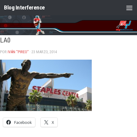
Blog Interference
Saltar al contenido
LA0
POR
IVÁN "PIREO"
· 23 MARZO, 2014
Facebook
X