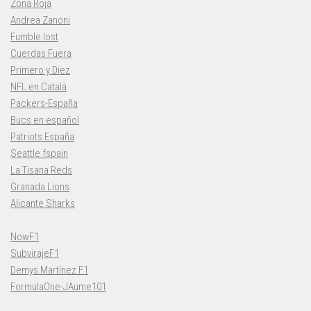
Zona Roja
Andrea Zanoni
Fumble lost
Cuerdas Fuera
Primero y Diez
NFL en Català
Packers-España
Bucs en español
Patriots España
Seattle fspain
La Tisana Reds
Granada Lions
Alicante Sharks
NowF1
SubvirajeF1
Demys Martínez F1
FormulaOne-JAume101