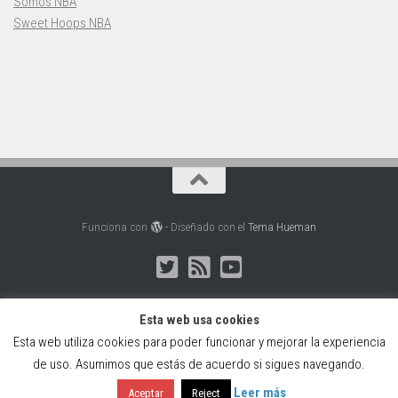
Somos NBA
Sweet Hoops NBA
Funciona con
- Diseñado con el
Tema Hueman
Esta web usa cookies
Esta web utiliza cookies para poder funcionar y mejorar la experiencia
Web creada, alojada y mantenida por Café Dixital SL - 2026.
de uso. Asumimos que estás de acuerdo si sigues navegando.
Visítanos en
https://cafedixital.com
o ponte en contacto con
nosotros en
info@cafedixital.com
.
Leer más
Aceptar
Reject