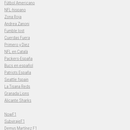
Fútbol Americano
NFL-hispano
Zona Roja
Andrea Zanoni
Fumble lost
Cuerdas Fuera
Primero y Diez
NFL en Català
Packers-España
Bucs en español
Patriots España
Seattle fspain
La Tisana Reds
Granada Lions
Alicante Sharks
NowF1
SubvirajeF1
Demys Martínez F1