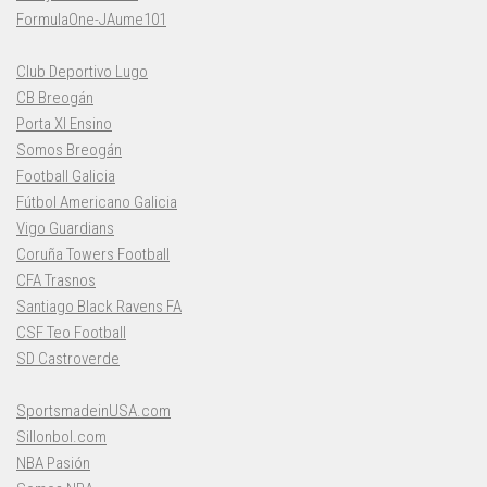
FormulaOne-JAume101
Club Deportivo Lugo
CB Breogán
Porta XI Ensino
Somos Breogán
Football Galicia
Fútbol Americano Galicia
Vigo Guardians
Coruña Towers Football
CFA Trasnos
Santiago Black Ravens FA
CSF Teo Football
SD Castroverde
SportsmadeinUSA.com
Sillonbol.com
NBA Pasión