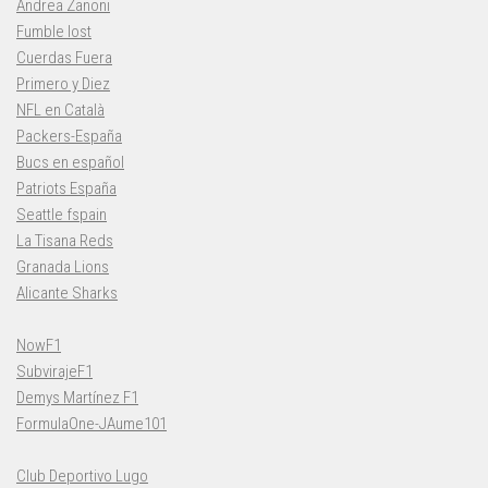
Andrea Zanoni
Fumble lost
Cuerdas Fuera
Primero y Diez
NFL en Català
Packers-España
Bucs en español
Patriots España
Seattle fspain
La Tisana Reds
Granada Lions
Alicante Sharks
NowF1
SubvirajeF1
Demys Martínez F1
FormulaOne-JAume101
Club Deportivo Lugo