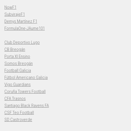
NowF1
SubvirajeF1
Demys Martínez F1
FormulaOne-JAume101
Club Deportivo Lugo
CB Breogán
Porta XI Ensino
Somos Breogán
Football Galicia
Fútbol Americano Galicia
Vigo Guardians
Coruña Towers Football
CFA Trasnos
Santiago Black Ravens FA
CSF Teo Football
SD Castroverde