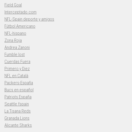
Field Goal
Interceptado.com
NFL-Spain deporte y amigos
Fútbol Americano
NFL-hispano
Zona Roja
Andrea Zanoni
Fumble lost
Cuerdas Fuera
Primero y Diez
NFL en Català
Packers-España
Bucs en español
Patriots España
Seattle fspain
La Tisana Reds
Granada Lions
Alicante Sharks