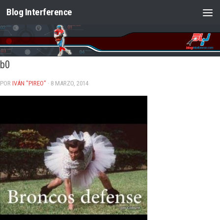
Blog Interference
Saltar al contenido
b0
POR
IVÁN "PIREO"
· 8 MARZO, 2014